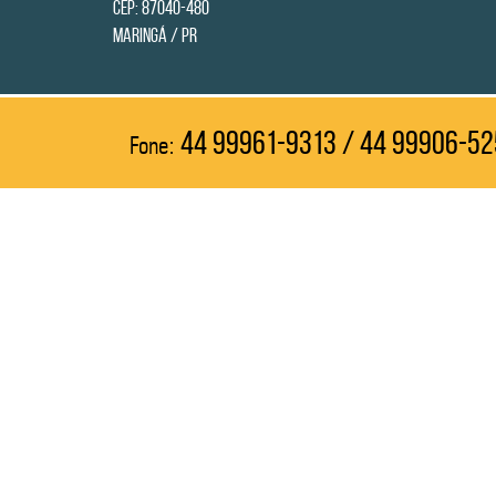
CEP: 87040-480
Maringá / PR
44 99961-9313 / 44 99906-5
Fone: