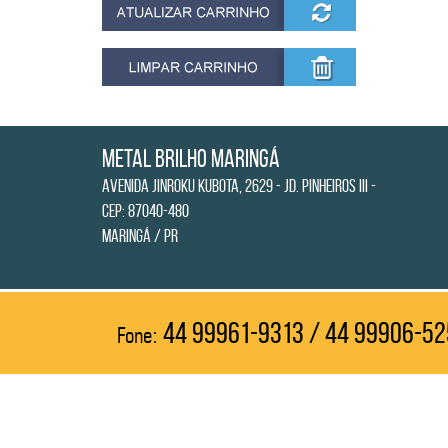
Metal Brilho Maringá
Avenida Jinroku Kubota, 2629 - Jd. Pinheiros III -
CEP: 87040-480
Maringá / PR
44 99961-9313 / 44 99906-5
Fone: